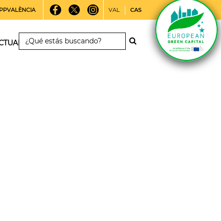
PPVALÈNCIA
VAL
CAS
CTUALIDAD