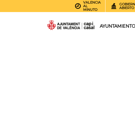
VALENCIA
GOBIER
AL
ABIERTO
MINUTO
AYUNTAMIENT