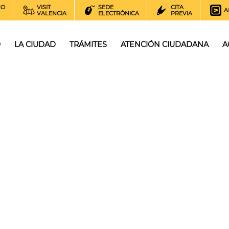
NO
VISIT
SEDE
CITA
A
VALENCIA
ELECTRÓNICA
PREVIA
O
LA CIUDAD
TRÁMITES
ATENCIÓN CIUDADANA
A