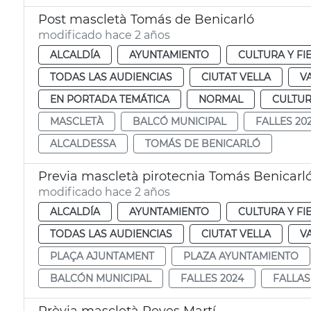
Post mascletà Tomás de Benicarló
modificado hace 2 años
ALCALDÍA
AYUNTAMIENTO
CULTURA Y FI
TODAS LAS AUDIENCIAS
CIUTAT VELLA
V
EN PORTADA TEMÁTICA
NORMAL
CULTUR
MASCLETÀ
BALCÓ MUNICIPAL
FALLES 20
ALCALDESSA
TOMÁS DE BENICARLÓ
Previa mascletà pirotecnia Tomás Benicarl
modificado hace 2 años
ALCALDÍA
AYUNTAMIENTO
CULTURA Y FI
TODAS LAS AUDIENCIAS
CIUTAT VELLA
V
PLAÇA AJUNTAMENT
PLAZA AYUNTAMIENTO
BALCÓN MUNICIPAL
FALLES 2024
FALLAS