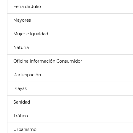
Feria de Julio
Mayores
Mujer e Igualdad
Naturia
Oficina Información Consumidor
Participación
Playas
Sanidad
Tráfico
Urbanismo