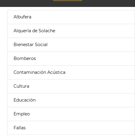
Albufera
Alquería de Solache
Bienestar Social
Bomberos
Contaminación Acústica
Cultura
Educación
Empleo
Fallas