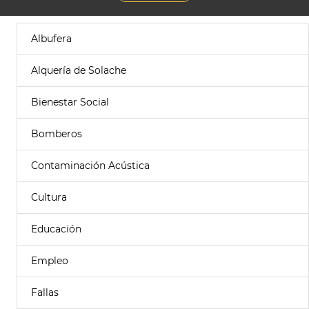
Albufera
Alquería de Solache
Bienestar Social
Bomberos
Contaminación Acústica
Cultura
Educación
Empleo
Fallas