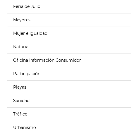
Feria de Julio
Mayores
Mujer e Igualdad
Naturia
Oficina Información Consumidor
Participación
Playas
Sanidad
Tráfico
Urbanismo