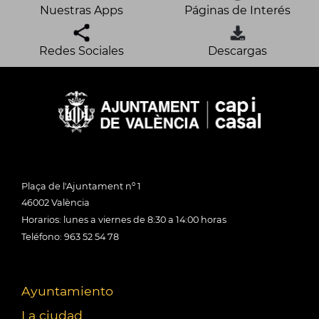
Nuestras Apps
Páginas de Interés
Redes Sociales
Descargas
Plaça de l'Ajuntament nº 1
46002 València
Horarios: lunes a viernes de 8:30 a 14:00 horas
Teléfono: 963 52 54 78
Ayuntamiento
La ciudad