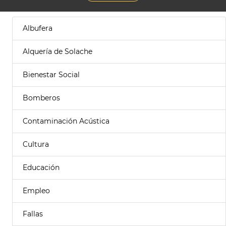
Albufera
Alquería de Solache
Bienestar Social
Bomberos
Contaminación Acústica
Cultura
Educación
Empleo
Fallas