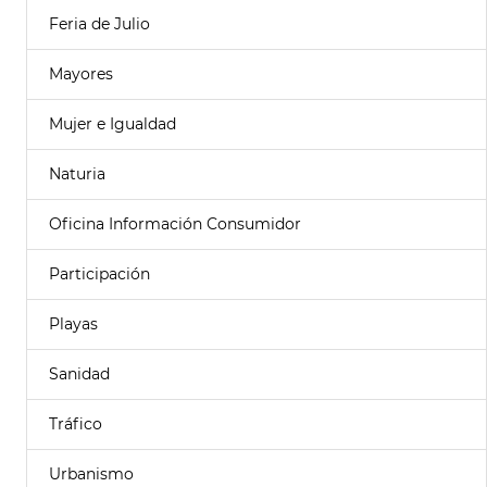
Feria de Julio
Mayores
Mujer e Igualdad
Naturia
Oficina Información Consumidor
Participación
Playas
Sanidad
Tráfico
Urbanismo