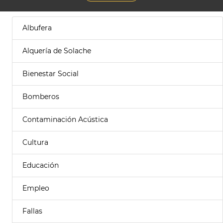
Albufera
Alquería de Solache
Bienestar Social
Bomberos
Contaminación Acústica
Cultura
Educación
Empleo
Fallas