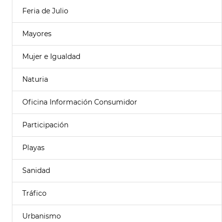
Feria de Julio
Mayores
Mujer e Igualdad
Naturia
Oficina Información Consumidor
Participación
Playas
Sanidad
Tráfico
Urbanismo