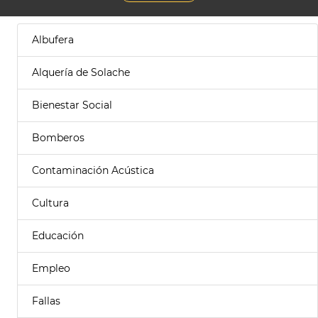
Albufera
Alquería de Solache
Bienestar Social
Bomberos
Contaminación Acústica
Cultura
Educación
Empleo
Fallas