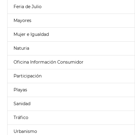
Feria de Julio
Mayores
Mujer e Igualdad
Naturia
Oficina Información Consumidor
Participación
Playas
Sanidad
Tráfico
Urbanismo