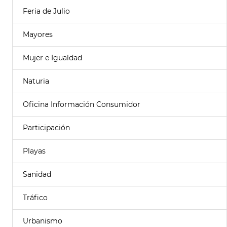
Feria de Julio
Mayores
Mujer e Igualdad
Naturia
Oficina Información Consumidor
Participación
Playas
Sanidad
Tráfico
Urbanismo