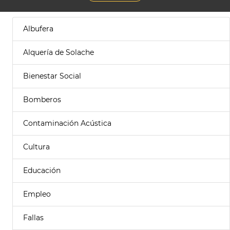
Albufera
Alquería de Solache
Bienestar Social
Bomberos
Contaminación Acústica
Cultura
Educación
Empleo
Fallas