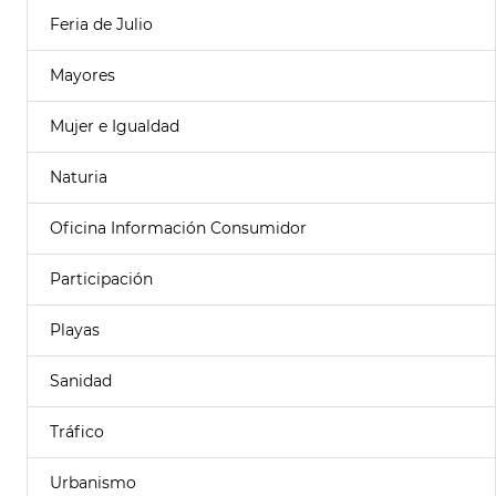
Feria de Julio
Mayores
Mujer e Igualdad
Naturia
Oficina Información Consumidor
Participación
Playas
Sanidad
Tráfico
Urbanismo