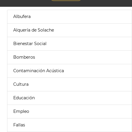
Albufera
Alquería de Solache
Bienestar Social
Bomberos
Contaminación Acústica
Cultura
Educación
Empleo
Fallas