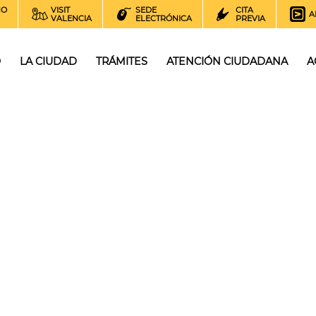
NO
VISIT
SEDE
CITA
A
VALENCIA
ELECTRÓNICA
PREVIA
O
LA CIUDAD
TRÁMITES
ATENCIÓN CIUDADANA
A