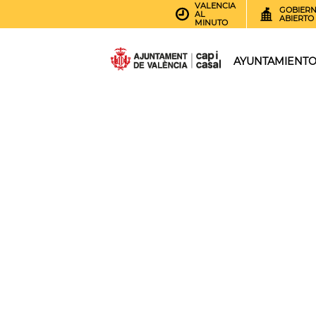
VALENCIA
GOBIER
AL
ABIERTO
MINUTO
AYUNTAMIENT