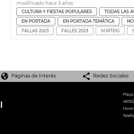
modificado hace 3 años
CULTURA Y FIESTAS POPULARES
TODAS LAS A
EN PORTADA
EN PORTADA TEMÁTICA
NO
FALLAS 2023
FALLES 2023
SORTEIG
Páginas de Interés
Redes Sociales
Plaça
46002
Horari
Teléf