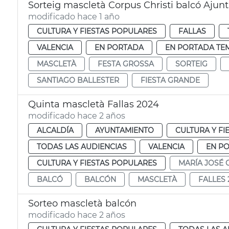
Sorteig mascletà Corpus Christi balcó Aju
modificado hace 1 año
CULTURA Y FIESTAS POPULARES
FALLAS
VALENCIA
EN PORTADA
EN PORTADA TE
MASCLETÀ
FESTA GROSSA
SORTEIG
SANTIAGO BALLESTER
FIESTA GRANDE
Quinta mascletà Fallas 2024
modificado hace 2 años
ALCALDÍA
AYUNTAMIENTO
CULTURA Y FI
TODAS LAS AUDIENCIAS
VALENCIA
EN P
CULTURA Y FIESTAS POPULARES
MARÍA JOSÉ 
BALCÓ
BALCÓN
MASCLETÀ
FALLES 
Sorteo mascletà balcón
modificado hace 2 años