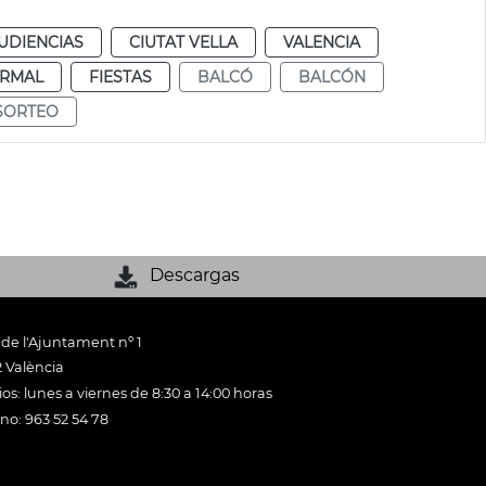
UDIENCIAS
CIUTAT VELLA
VALENCIA
RMAL
FIESTAS
BALCÓ
BALCÓN
SORTEO
Descargas
 de l'Ajuntament nº 1
 València
os: lunes a viernes de 8:30 a 14:00 horas
ono: 963 52 54 78