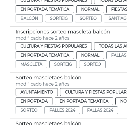
CULTURA Y FIESTAS POPULARES
TODAS LAS A
EN PORTADA TEMÁTICA
NORMAL
FIESTA
BALCÓN
SORTEIG
SORTEO
SANTIAG
Inscripciones sorteo mascletà balcón
modificado hace 2 años
CULTURA Y FIESTAS POPULARES
TODAS LAS A
EN PORTADA TEMÁTICA
NORMAL
FALLAS
MASCLETÀ
SORTEIG
SORTEO
Sorteo mascletaes balcón
modificado hace 2 años
AYUNTAMIENTO
CULTURA Y FIESTAS POPULAR
EN PORTADA
EN PORTADA TEMÁTICA
NO
SORTEO
FALLES 2024
FALLAS 2024
Sorteo mascletaes balcón