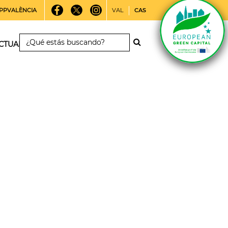
PPVALÈNCIA
VAL
CAS
CTUALIDAD