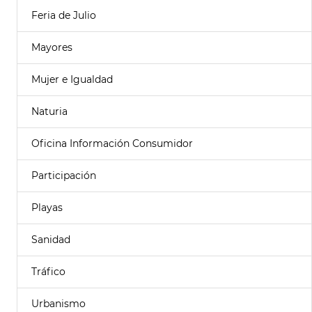
Feria de Julio
Mayores
Mujer e Igualdad
Naturia
Oficina Información Consumidor
Participación
Playas
Sanidad
Tráfico
Urbanismo