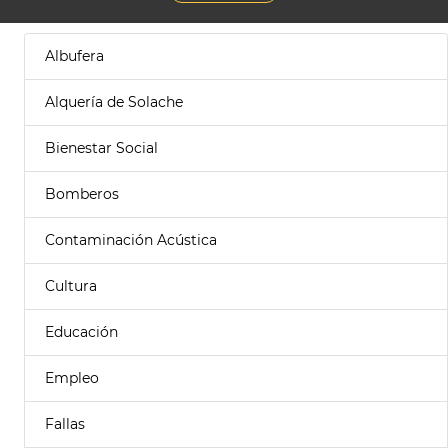
Albufera
Alquería de Solache
Bienestar Social
Bomberos
Contaminación Acústica
Cultura
Educación
Empleo
Fallas