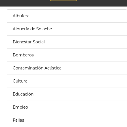
Albufera
Alquería de Solache
Bienestar Social
Bomberos
Contaminación Acústica
Cultura
Educación
Empleo
Fallas