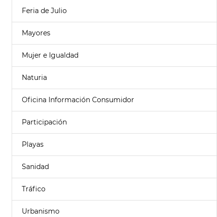
Feria de Julio
Mayores
Mujer e Igualdad
Naturia
Oficina Información Consumidor
Participación
Playas
Sanidad
Tráfico
Urbanismo