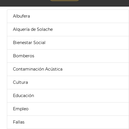
Albufera
Alquería de Solache
Bienestar Social
Bomberos
Contaminación Acústica
Cultura
Educación
Empleo
Fallas