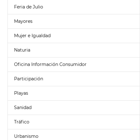
Feria de Julio
Mayores
Mujer e Igualdad
Naturia
Oficina Información Consumidor
Participación
Playas
Sanidad
Tráfico
Urbanismo