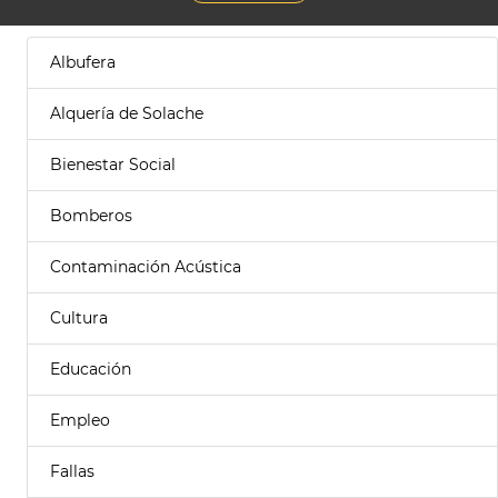
Albufera
Alquería de Solache
Bienestar Social
Bomberos
Contaminación Acústica
Cultura
Educación
Empleo
Fallas