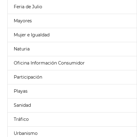
Feria de Julio
Mayores
Mujer e Igualdad
Naturia
Oficina Información Consumidor
Participación
Playas
Sanidad
Tráfico
Urbanismo