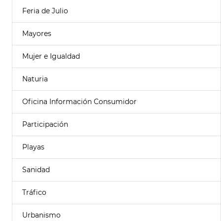
Feria de Julio
Mayores
Mujer e Igualdad
Naturia
Oficina Información Consumidor
Participación
Playas
Sanidad
Tráfico
Urbanismo