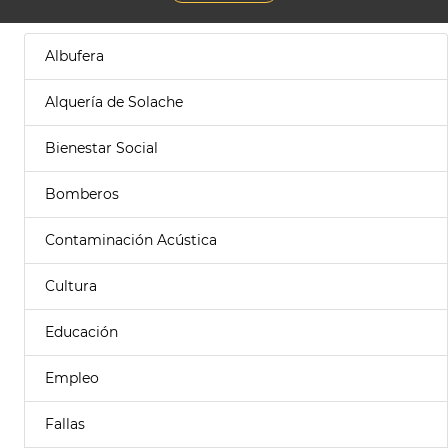
Albufera
Alquería de Solache
Bienestar Social
Bomberos
Contaminación Acústica
Cultura
Educación
Empleo
Fallas