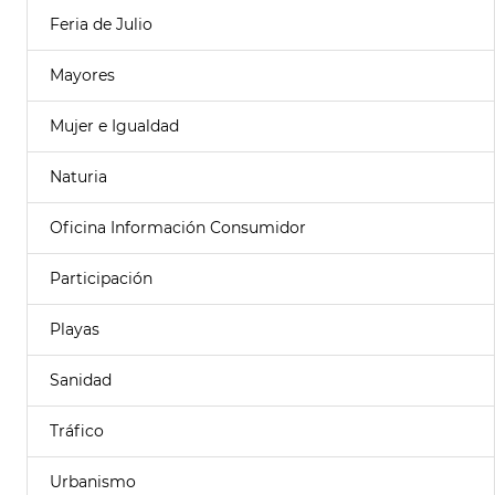
Feria de Julio
Mayores
Mujer e Igualdad
Naturia
Oficina Información Consumidor
Participación
Playas
Sanidad
Tráfico
Urbanismo