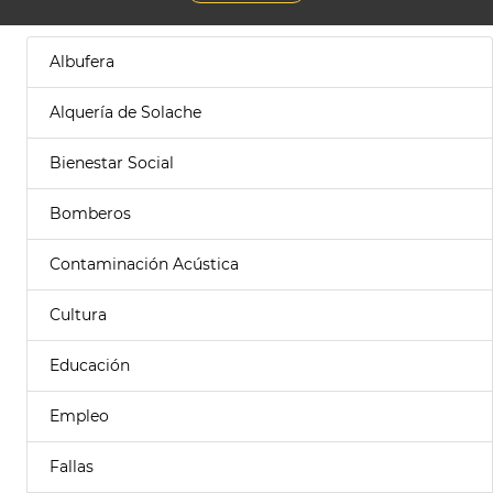
Albufera
Alquería de Solache
Bienestar Social
Bomberos
Contaminación Acústica
Cultura
Educación
Empleo
Fallas