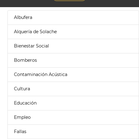
Albufera
Alquería de Solache
Bienestar Social
Bomberos
Contaminación Acústica
Cultura
Educación
Empleo
Fallas