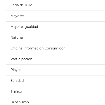
Feria de Julio
Mayores
Mujer e Igualdad
Naturia
Oficina Información Consumidor
Participación
Playas
Sanidad
Tráfico
Urbanismo