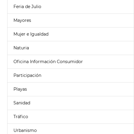
Feria de Julio
Mayores
Mujer e Igualdad
Naturia
Oficina Información Consumidor
Participación
Playas
Sanidad
Tráfico
Urbanismo