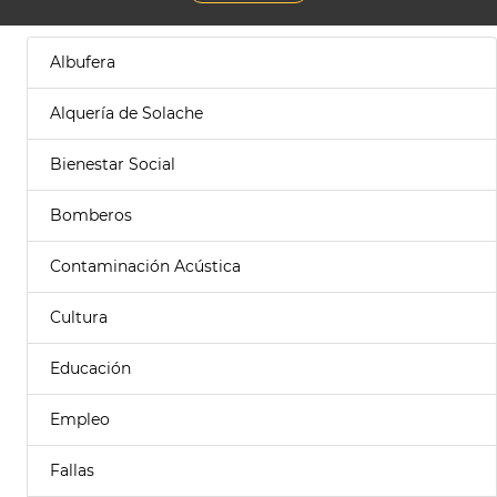
Albufera
Alquería de Solache
Bienestar Social
Bomberos
Contaminación Acústica
Cultura
Educación
Empleo
Fallas