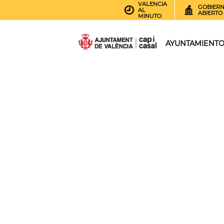
VALENCIA
GOBIER
AL
ABIERTO
MINUTO
AYUNTAMIENT