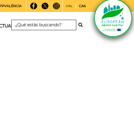
PPVALÈNCIA
VAL
CAS
CTUALIDAD