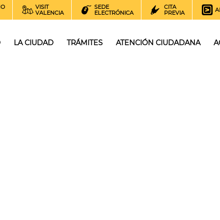
NO
VISIT
SEDE
CITA
A
VALENCIA
ELECTRÓNICA
PREVIA
O
LA CIUDAD
TRÁMITES
ATENCIÓN CIUDADANA
A