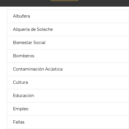
Albufera
Alquería de Solache
Bienestar Social
Bomberos
Contaminación Acústica
Cultura
Educación
Empleo
Fallas