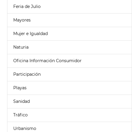
Feria de Julio
Mayores
Mujer e Igualdad
Naturia
Oficina Información Consumidor
Participación
Playas
Sanidad
Tráfico
Urbanismo