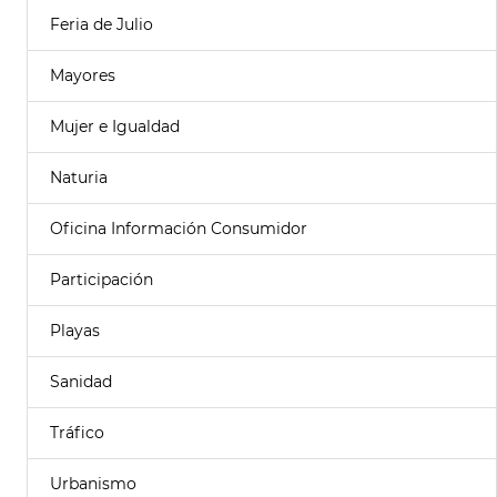
Feria de Julio
Mayores
Mujer e Igualdad
Naturia
Oficina Información Consumidor
Participación
Playas
Sanidad
Tráfico
Urbanismo