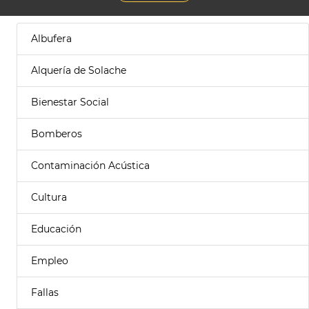
Albufera
Alquería de Solache
Bienestar Social
Bomberos
Contaminación Acústica
Cultura
Educación
Empleo
Fallas