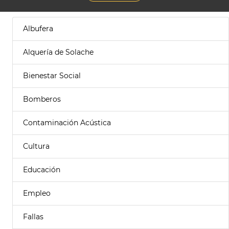
Albufera
Alquería de Solache
Bienestar Social
Bomberos
Contaminación Acústica
Cultura
Educación
Empleo
Fallas