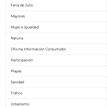
Feria de Julio
Mayores
Mujer e Igualdad
Naturia
Oficina Información Consumidor
Participación
Playas
Sanidad
Tráfico
Urbanismo