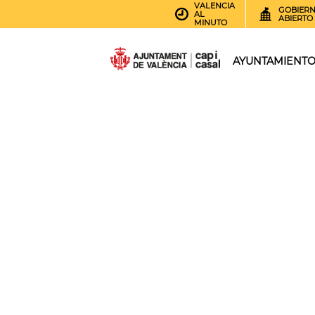
VALENCIA
GOBIER
AL
ABIERTO
MINUTO
AYUNTAMIENT