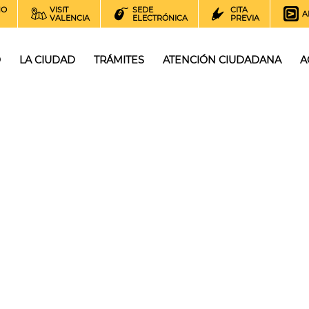
NO
VISIT
SEDE
CITA
A
VALENCIA
ELECTRÓNICA
PREVIA
O
LA CIUDAD
TRÁMITES
ATENCIÓN CIUDADANA
A