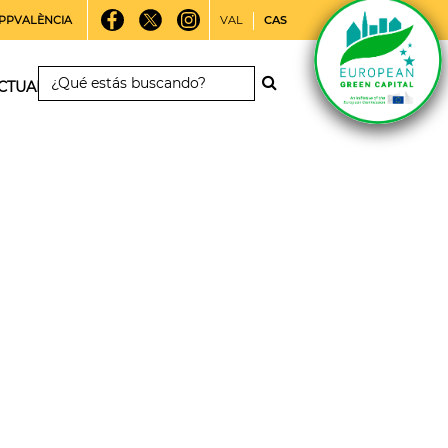
PPVALÈNCIA
VAL
CAS
CTUALIDAD