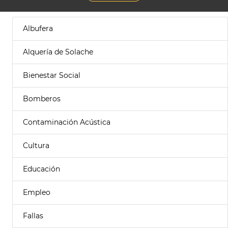
Albufera
Alquería de Solache
Bienestar Social
Bomberos
Contaminación Acústica
Cultura
Educación
Empleo
Fallas