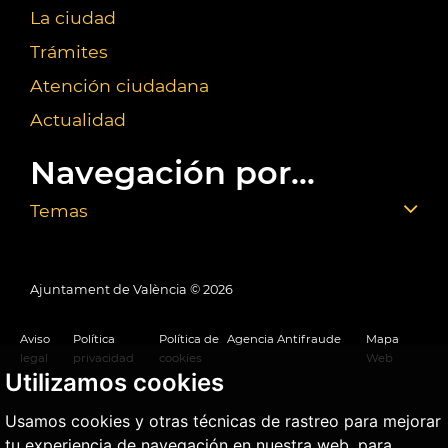
La ciudad
Trámites
Atención ciudadana
Actualidad
Navegación por...
Temas
Ajuntament de València ©
2026
Aviso
Política
Política de
Agencia Antifraude
Mapa
legal
privacidad
cookies
Web
Utilizamos cookies
Usamos cookies y otras técnicas de rastreo para mejorar
tu experiencia de navegación en nuestra web, para