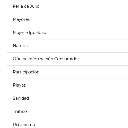
Feria de Julio
Mayores
Mujer e Igualdad
Naturia
Oficina Información Consumidor
Participación
Playas
Sanidad
Tráfico
Urbanismo