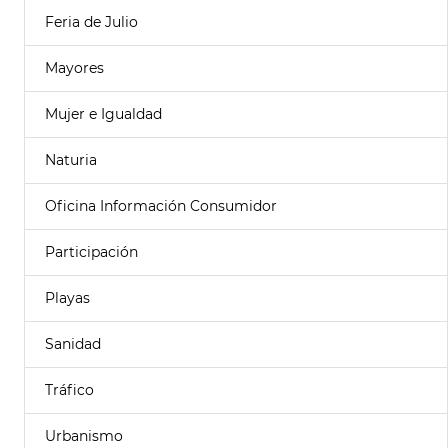
Feria de Julio
Mayores
Mujer e Igualdad
Naturia
Oficina Información Consumidor
Participación
Playas
Sanidad
Tráfico
Urbanismo