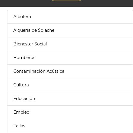
Albufera
Alquería de Solache
Bienestar Social
Bomberos
Contaminación Acústica
Cultura
Educación
Empleo
Fallas