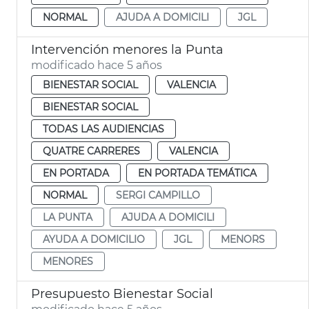
NORMAL
AJUDA A DOMICILI
JGL
Intervención menores la Punta
modificado hace 5 años
BIENESTAR SOCIAL
VALENCIA
BIENESTAR SOCIAL
TODAS LAS AUDIENCIAS
QUATRE CARRERES
VALENCIA
EN PORTADA
EN PORTADA TEMÁTICA
NORMAL
SERGI CAMPILLO
LA PUNTA
AJUDA A DOMICILI
AYUDA A DOMICILIO
JGL
MENORS
MENORES
Presupuesto Bienestar Social