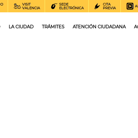
NO
VISIT
SEDE
CITA
A
VALENCIA
ELECTRÓNICA
PREVIA
O
LA CIUDAD
TRÁMITES
ATENCIÓN CIUDADANA
A