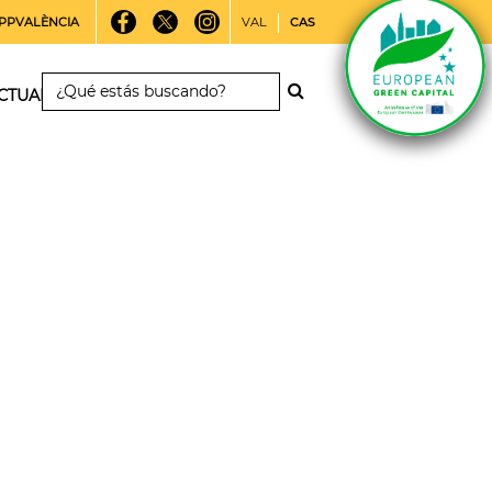
PPVALÈNCIA
VAL
CAS
CTUALIDAD