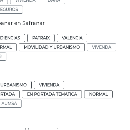
DA
VIVIENDA
DANA
SEGUROS
panar en Safranar
DIENCIAS
PATRAIX
VALENCIA
RMAL
MOVILIDAD Y URBANISMO
VIVENDA
R
URBANISMO
VIVIENDA
ORTADA
EN PORTADA TEMÁTICA
NORMAL
AUMSA