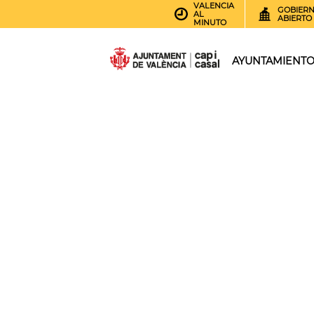
VALENCIA
GOBIER
AL
ABIERTO
MINUTO
AYUNTAMIENT