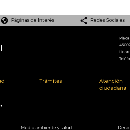
Páginas de Interés
Redes Sociales
Plaça
46002
Horari
Teléf
ad
Trámites
Atención
ciudadana
.
Medio ambiente y salud
Derec