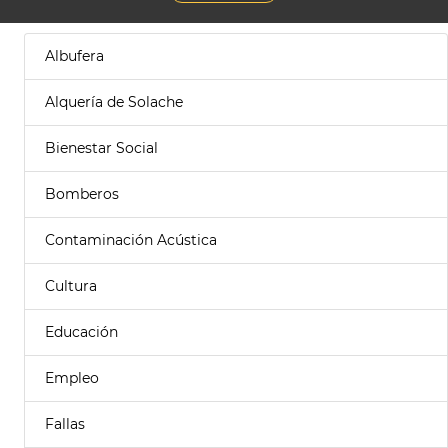
Albufera
Alquería de Solache
Bienestar Social
Bomberos
Contaminación Acústica
Cultura
Educación
Empleo
Fallas