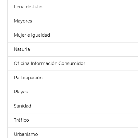
Feria de Julio
Mayores
Mujer e Igualdad
Naturia
Oficina Información Consumidor
Participación
Playas
Sanidad
Tráfico
Urbanismo