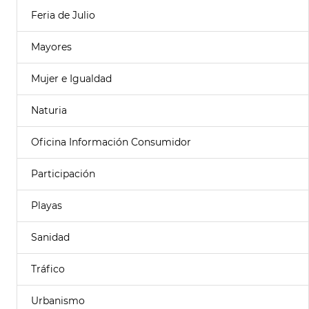
Feria de Julio
Mayores
Mujer e Igualdad
Naturia
Oficina Información Consumidor
Participación
Playas
Sanidad
Tráfico
Urbanismo