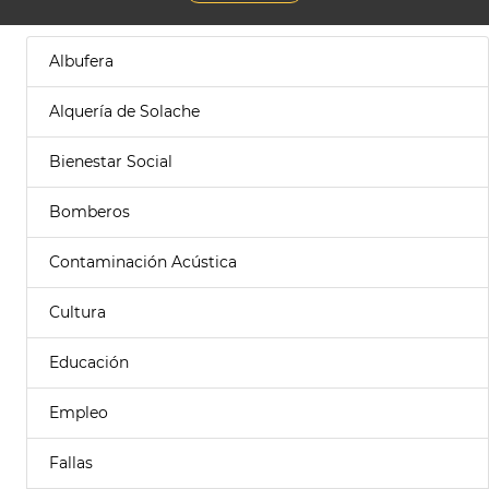
Albufera
Alquería de Solache
Bienestar Social
Bomberos
Contaminación Acústica
Cultura
Educación
Empleo
Fallas