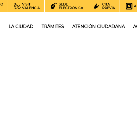
NO
VISIT
SEDE
CITA
A
VALENCIA
ELECTRÓNICA
PREVIA
O
LA CIUDAD
TRÁMITES
ATENCIÓN CIUDADANA
A