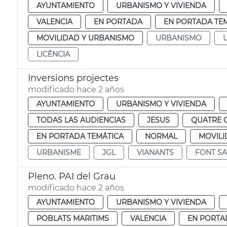
AYUNTAMIENTO
URBANISMO Y VIVIENDA
VALENCIA
EN PORTADA
EN PORTADA TE
MOVILIDAD Y URBANISMO
URBANISMO
LICÈNCIA
Inversions projectes
modificado hace 2 años
AYUNTAMIENTO
URBANISMO Y VIVIENDA
TODAS LAS AUDIENCIAS
JESUS
QUATRE 
EN PORTADA TEMÁTICA
NORMAL
MOVILI
URBANISME
JGL
VIANANTS
FONT SA
Pleno. PAI del Grau
modificado hace 2 años
AYUNTAMIENTO
URBANISMO Y VIVIENDA
POBLATS MARITIMS
VALENCIA
EN PORTA