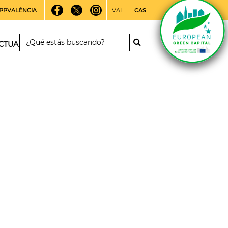
PPVALÈNCIA
VAL
CAS
CTUALIDAD