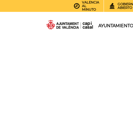
VALENCIA
GOBIER
AL
ABIERTO
MINUTO
AYUNTAMIENT