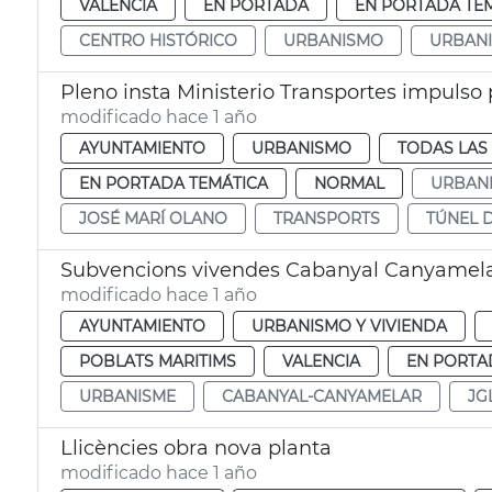
VALENCIA
EN PORTADA
EN PORTADA TE
CENTRO HISTÓRICO
URBANISMO
URBAN
Pleno insta Ministerio Transportes impulso
modificado hace 1 año
AYUNTAMIENTO
URBANISMO
TODAS LAS
EN PORTADA TEMÁTICA
NORMAL
URBAN
JOSÉ MARÍ OLANO
TRANSPORTS
TÚNEL 
Subvencions vivendes Cabanyal Canyamel
modificado hace 1 año
AYUNTAMIENTO
URBANISMO Y VIVIENDA
POBLATS MARITIMS
VALENCIA
EN PORTA
URBANISME
CABANYAL-CANYAMELAR
JG
Llicències obra nova planta
modificado hace 1 año