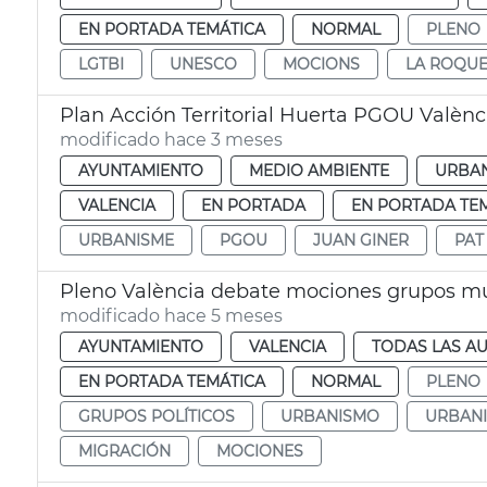
EN PORTADA TEMÁTICA
NORMAL
PLENO
LGTBI
UNESCO
MOCIONS
LA ROQU
Plan Acción Territorial Huerta PGOU Valènc
modificado hace 3 meses
AYUNTAMIENTO
MEDIO AMBIENTE
URBAN
VALENCIA
EN PORTADA
EN PORTADA TE
URBANISME
PGOU
JUAN GINER
PAT
Pleno València debate mociones grupos mu
modificado hace 5 meses
AYUNTAMIENTO
VALENCIA
TODAS LAS AU
EN PORTADA TEMÁTICA
NORMAL
PLENO
GRUPOS POLÍTICOS
URBANISMO
URBAN
MIGRACIÓN
MOCIONES