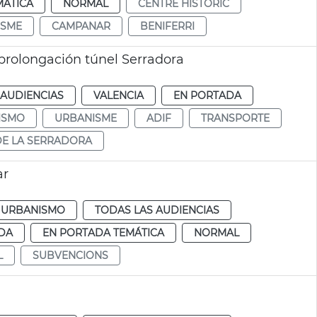
MÁTICA
NORMAL
CENTRE HISTÒRIC
ISME
CAMPANAR
BENIFERRI
 prolongación túnel Serradora
 AUDIENCIAS
VALENCIA
EN PORTADA
ISMO
URBANISME
ADIF
TRANSPORTE
DE LA SERRADORA
ar
URBANISMO
TODAS LAS AUDIENCIAS
DA
EN PORTADA TEMÁTICA
NORMAL
L
SUBVENCIONS