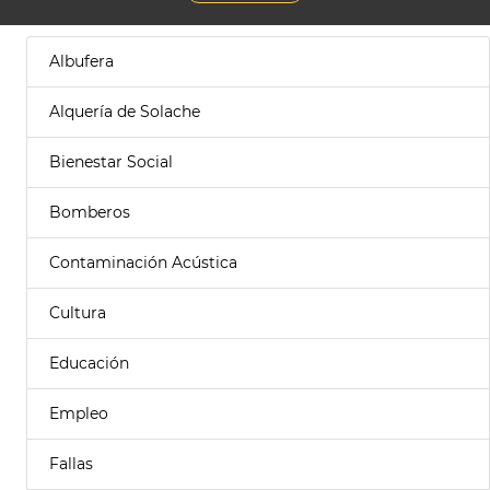
Albufera
Alquería de Solache
Bienestar Social
Bomberos
Contaminación Acústica
Cultura
Educación
Empleo
Fallas