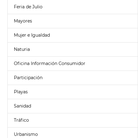
Feria de Julio
Mayores
Mujer e Igualdad
Naturia
Oficina Información Consumidor
Participación
Playas
Sanidad
Tráfico
Urbanismo