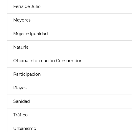
Feria de Julio
Mayores
Mujer e Igualdad
Naturia
Oficina Información Consumidor
Participación
Playas
Sanidad
Tráfico
Urbanismo