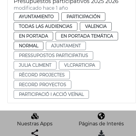
Presupuestos participativos 2025 2026
modificado hace 1 año
AYUNTAMIENTO
PARTICIPACIÓN
TODAS LAS AUDIENCIAS
VALENCIA
EN PORTADA
EN PORTADA TEMÁTICA
NORMAL
AJUNTAMENT
PRESSUPOSTOS PARTICIPATIUS
JULIA CLIMENT
VLCPARTICIPA
RÈCORD PROJECTES
RECORD PROYECTOS
PARTICIPACIÓ I ACCIÓ VEÏNAL
Nuestras Apps
Páginas de Interés