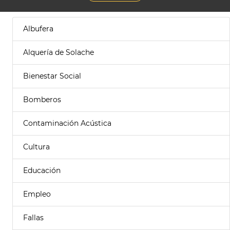
Albufera
Alquería de Solache
Bienestar Social
Bomberos
Contaminación Acústica
Cultura
Educación
Empleo
Fallas