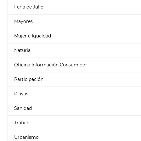
Feria de Julio
Mayores
Mujer e Igualdad
Naturia
Oficina Información Consumidor
Participación
Playas
Sanidad
Tráfico
Urbanismo