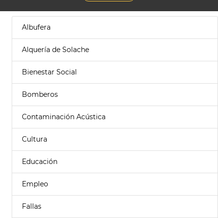
Albufera
Alquería de Solache
Bienestar Social
Bomberos
Contaminación Acústica
Cultura
Educación
Empleo
Fallas