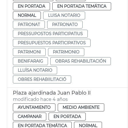
EN PORTADA
EN PORTADA TEMÁTICA
NORMAL
LUISA NOTARIO
PATRONAT
PATRONATO
PRESSUPOSTOS PARTICIPATIUS
PRESUPUESTOS PARTICIPATIVOS
PATRIMONI
PATRIMONIO
BENIFARAIG
OBRAS REHABILITACIÓN
LLUÏSA NOTARIO
OBRES REHABIILITACIÓ
Plaza ajardinada Juan Pablo II
modificado hace 4 años
AYUNTAMIENTO
MEDIO AMBIENTE
CAMPANAR
EN PORTADA
EN PORTADA TEMÁTICA
NORMAL