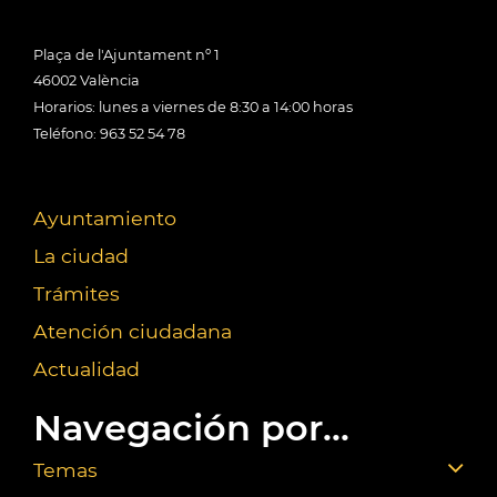
Plaça de l'Ajuntament nº 1
46002 València
Horarios: lunes a viernes de 8:30 a 14:00 horas
Teléfono: 963 52 54 78
Ayuntamiento
La ciudad
Trámites
Atención ciudadana
Actualidad
Navegación por...
Temas