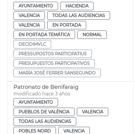
AYUNTAMIENTO
HACIENDA
VALENCIA
TODAS LAS AUDIENCIAS
VALENCIA
EN PORTADA
EN PORTADA TEMÁTICA
NORMAL
DECIDIMVLC
PRESSUPOSTOS PARTICIPATIUS
PRESUPUESTOS PARTICIPATIVOS
MARÍA JOSÉ FERRER SANSEGUNDO
Patronato de Benifaraig
modificado hace 3 años
AYUNTAMIENTO
PUEBLOS DE VALÈNCIA
VALENCIA
TODAS LAS AUDIENCIAS
POBLES NORD
VALENCIA