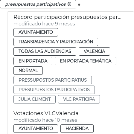
.
presupuestos participativos
Récord participación presupuestos participativos València
modificado hace 9 meses
AYUNTAMIENTO
TRANSPARENCIA Y PARTICIPACIÓN
TODAS LAS AUDIENCIAS
VALENCIA
EN PORTADA
EN PORTADA TEMÁTICA
NORMAL
PRESSUPOSTOS PARTICIPATIUS
PRESUPUESTOS PARTICIPATIVOS
JULIA CLIMENT
VLC PARTICIPA
Votaciones VLCValencia
modificado hace 10 meses
AYUNTAMIENTO
HACIENDA