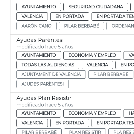
AYUNTAMIENTO
SEGURIDAD CIUDADANA
VALENCIA
EN PORTADA
EN PORTADA TE
AARÓN CANO
PILAR BERBABÉ
ORDENAN
Ayudas Parèntesi
modificado hace 5 años
AYUNTAMIENTO
ECONOMÍA Y EMPLEO
VA
TODAS LAS AUDIENCIAS
VALENCIA
EN P
AJUNTAMENT DE VALÈNCIA
PILAR BERBABÉ
AJUDES PARÈNTESI
Ayudas Plan Resistir
modificado hace 5 años
AYUNTAMIENTO
ECONOMÍA Y EMPLEO
H
VALENCIA
EN PORTADA
EN PORTADA TE
PILAR BERBABÉ
PLAN RESISTIR
PLA RESI