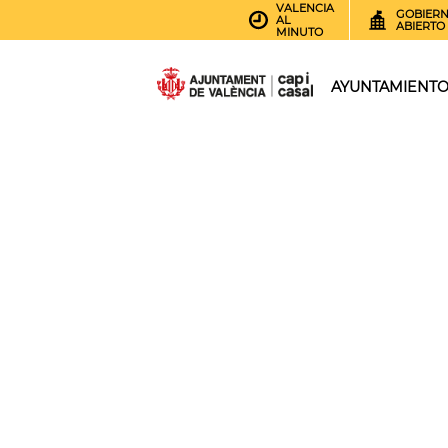
VALENCIA
GOBIER
AL
ABIERTO
MINUTO
AYUNTAMIENT