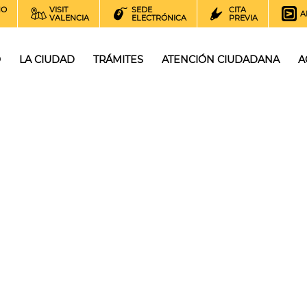
NO
VISIT
SEDE
CITA
A
VALENCIA
ELECTRÓNICA
PREVIA
O
LA CIUDAD
TRÁMITES
ATENCIÓN CIUDADANA
A