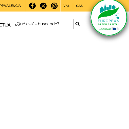
PPVALÈNCIA
VAL
CAS
CTUALIDAD