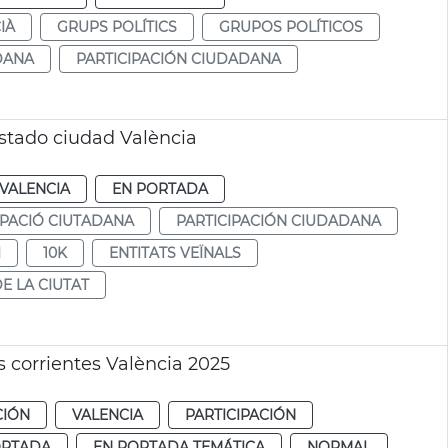
IÀ
GRUPS POLÍTICS
GRUPOS POLÍTICOS
DANA
PARTICIPACIÓN CIUDADANA
estado ciudad València
VALENCIA
EN PORTADA
IPACIÓ CIUTADANA
PARTICIPACIÓN CIUDADANA
I
10K
ENTITATS VEÏNALS
E LA CIUTAT
 corrientes València 2025
CIÓN
VALENCIA
PARTICIPACIÓN
ORTADA
EN PORTADA TEMÁTICA
NORMAL