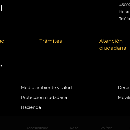
46002
Horari
Teléf
ad
Trámites
Atención
ciudadana
.
Medio ambiente y salud
Derec
Protección ciudadana
Movil
Hacienda
Accesibilidad
Aviso
Política