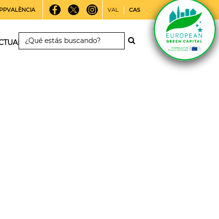
PPVALÈNCIA
VAL
CAS
CTUALIDAD