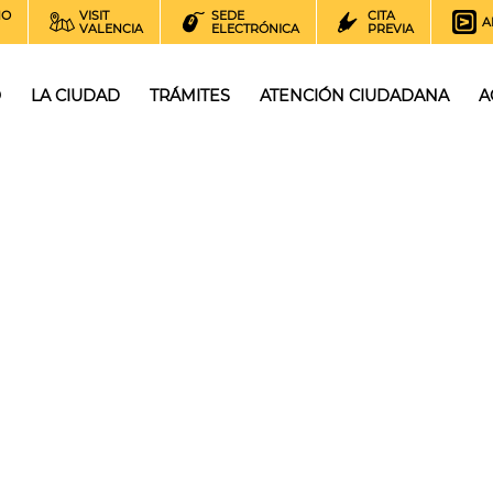
NO
VISIT
SEDE
CITA
A
VALENCIA
ELECTRÓNICA
PREVIA
O
LA CIUDAD
TRÁMITES
ATENCIÓN CIUDADANA
A