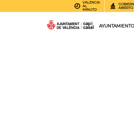
VALENCIA
GOBIER
AL
ABIERTO
MINUTO
AYUNTAMIENT