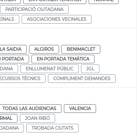
PARTICIPACIÓ CIUTADANA
EÏNALS
ASOCIACIONES VECINALES
LA SAIDIA
ALGIROS
BENIMACLET
N PORTADA
EN PORTADA TEMÁTICA
ADANA
ENLLUMENAT PÚBLIC
JGL
ECURSOS TÈCNICS
COMPLIMENT DEMANDES
TODAS LAS AUDIENCIAS
VALENCIA
RMAL
JOAN RIBÓ
UDADANA
TROBADA CIUTATS