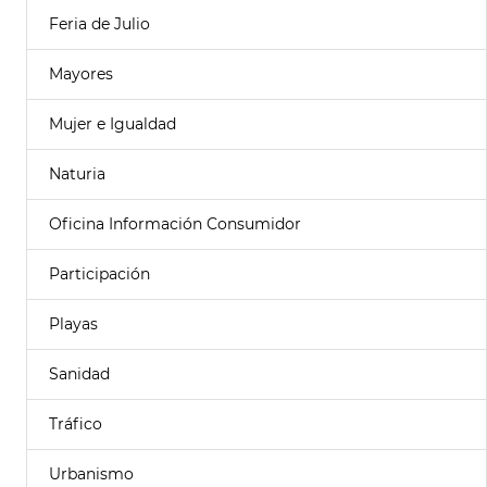
Feria de Julio
Mayores
Mujer e Igualdad
Naturia
Oficina Información Consumidor
Participación
Playas
Sanidad
Tráfico
Urbanismo