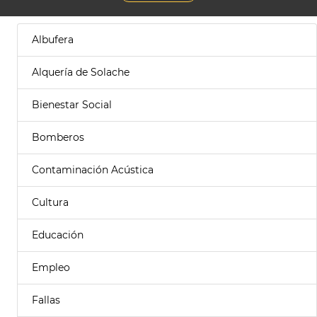
Albufera
Alquería de Solache
Bienestar Social
Bomberos
Contaminación Acústica
Cultura
Educación
Empleo
Fallas