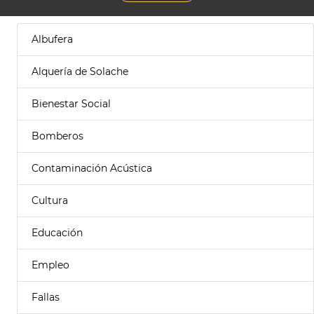
Albufera
Alquería de Solache
Bienestar Social
Bomberos
Contaminación Acústica
Cultura
Educación
Empleo
Fallas