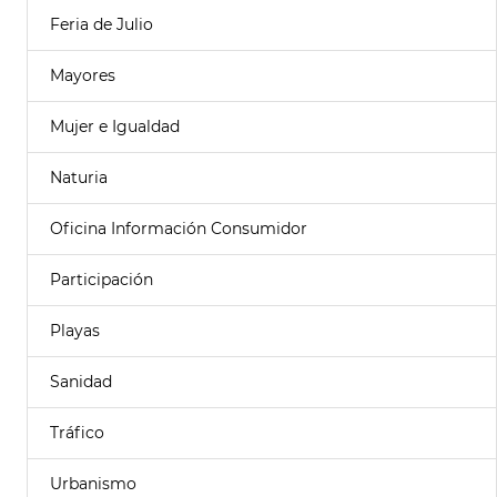
Feria de Julio
Mayores
Mujer e Igualdad
Naturia
Oficina Información Consumidor
Participación
Playas
Sanidad
Tráfico
Urbanismo