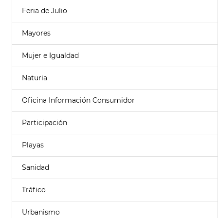
Feria de Julio
Mayores
Mujer e Igualdad
Naturia
Oficina Información Consumidor
Participación
Playas
Sanidad
Tráfico
Urbanismo