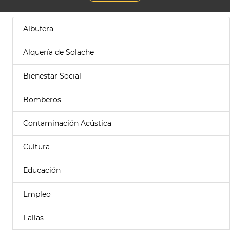
Albufera
Alquería de Solache
Bienestar Social
Bomberos
Contaminación Acústica
Cultura
Educación
Empleo
Fallas