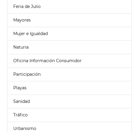
Feria de Julio
Mayores
Mujer e Igualdad
Naturia
Oficina Información Consumidor
Participación
Playas
Sanidad
Tráfico
Urbanismo