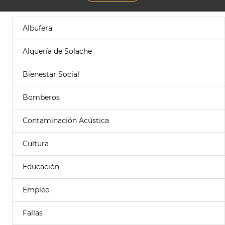
Albufera
Alquería de Solache
Bienestar Social
Bomberos
Contaminación Acústica
Cultura
Educación
Empleo
Fallas