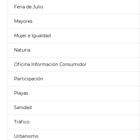
Feria de Julio
Mayores
Mujer e Igualdad
Naturia
Oficina Información Consumidor
Participación
Playas
Sanidad
Tráfico
Urbanismo