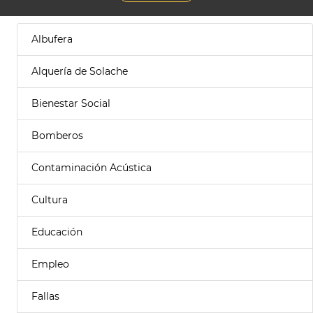
Albufera
Alquería de Solache
Bienestar Social
Bomberos
Contaminación Acústica
Cultura
Educación
Empleo
Fallas