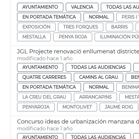
AYUNTAMIENTO
VALENCIA
TODAS LAS AU
EN PORTADA TEMÁTICA
NORMAL
PERIS I
EXPOSICIÓN
TRES FORQUES
BARRIS
MESTALLA
PENYA ROJA
ILUMINACIÓN PÚ
JGL Projecte renovació enllumenat district
modificado hace 1 año
AYUNTAMIENTO
TODAS LAS AUDIENCIAS
QUATRE CARRERES
CAMINS AL GRAU
BE
EN PORTADA TEMÁTICA
NORMAL
BENIMA
LA CREU DEL GRAU
ARRANCAPINS
MEST
PENYAROJA
MONTOLIVET
JAUME ROIG
Concurso ideas de urbanización manzana d
modificado hace 1 año
AYUNTAMIENTO
TODAS LAS AUDIENCIAS