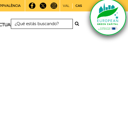
PPVALÈNCIA
VAL
CAS
CTUALIDAD