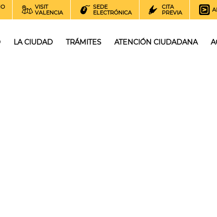
NO
VISIT
SEDE
CITA
A
VALENCIA
ELECTRÓNICA
PREVIA
O
LA CIUDAD
TRÁMITES
ATENCIÓN CIUDADANA
A