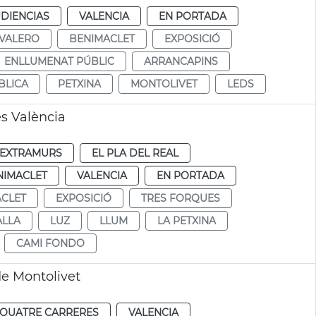
DIENCIAS
VALENCIA
EN PORTADA
 VALERO
BENIMACLET
EXPOSICIÓ
ENLLUMENAT PÚBLIC
ARRANCAPINS
BLICA
PETXINA
MONTOLIVET
LEDS
es València
EXTRAMURS
EL PLA DEL REAL
NIMACLET
VALENCIA
EN PORTADA
CLET
EXPOSICIÓ
TRES FORQUES
ALLA
LUZ
LLUM
LA PETXINA
CAMI FONDO
e Montolivet
QUATRE CARRERES
VALENCIA