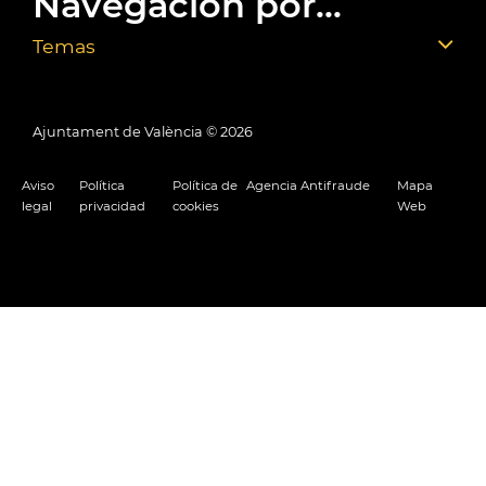
Navegación por...
Temas
Ajuntament de València ©
2026
Aviso
Política
Política de
Agencia Antifraude
Mapa
legal
privacidad
cookies
Web