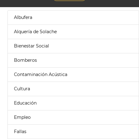
Albufera
Alquería de Solache
Bienestar Social
Bomberos
Contaminación Acústica
Cultura
Educación
Empleo
Fallas