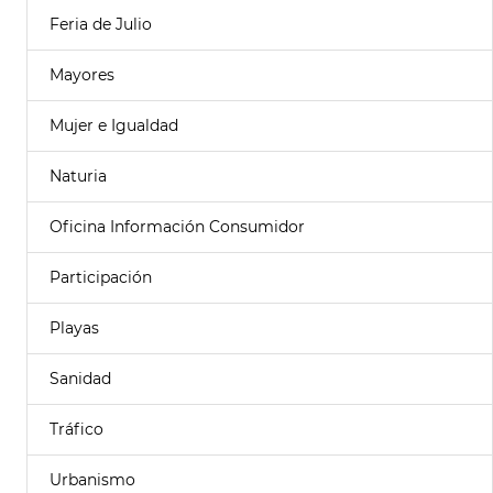
Feria de Julio
Mayores
Mujer e Igualdad
Naturia
Oficina Información Consumidor
Participación
Playas
Sanidad
Tráfico
Urbanismo