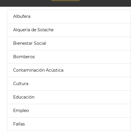
Albufera
Alquería de Solache
Bienestar Social
Bomberos
Contaminación Acústica
Cultura
Educación
Empleo
Fallas