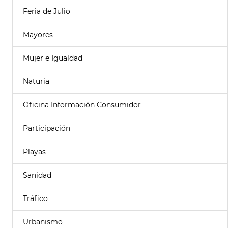
Feria de Julio
Mayores
Mujer e Igualdad
Naturia
Oficina Información Consumidor
Participación
Playas
Sanidad
Tráfico
Urbanismo