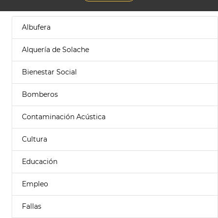
Albufera
Alquería de Solache
Bienestar Social
Bomberos
Contaminación Acústica
Cultura
Educación
Empleo
Fallas