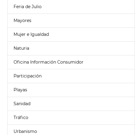
Feria de Julio
Mayores
Mujer e Igualdad
Naturia
Oficina Información Consumidor
Participación
Playas
Sanidad
Tráfico
Urbanismo