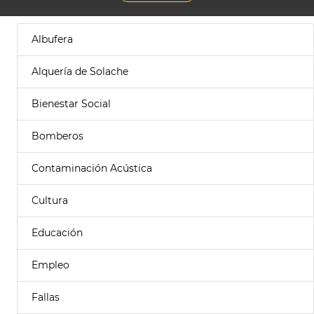
Albufera
Alquería de Solache
Bienestar Social
Bomberos
Contaminación Acústica
Cultura
Educación
Empleo
Fallas