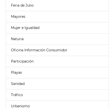
Feria de Julio
Mayores
Mujer e Igualdad
Naturia
Oficina Información Consumidor
Participación
Playas
Sanidad
Tráfico
Urbanismo