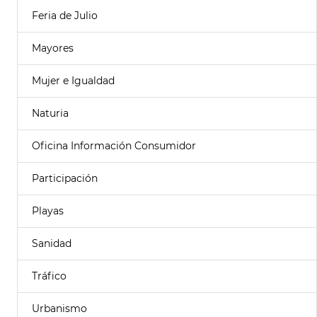
Feria de Julio
Mayores
Mujer e Igualdad
Naturia
Oficina Información Consumidor
Participación
Playas
Sanidad
Tráfico
Urbanismo