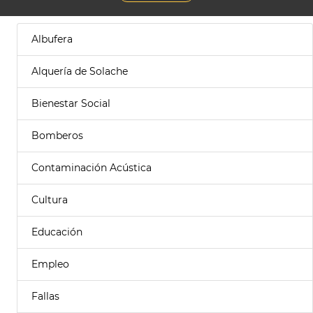
Albufera
Alquería de Solache
Bienestar Social
Bomberos
Contaminación Acústica
Cultura
Educación
Empleo
Fallas