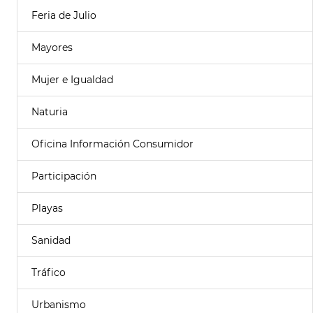
Feria de Julio
Mayores
Mujer e Igualdad
Naturia
Oficina Información Consumidor
Participación
Playas
Sanidad
Tráfico
Urbanismo