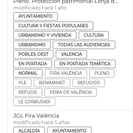
Pleno. Protección patrimonial Lonja de Feria València y refugios antiaéreos de València
modificado hace 1 año
AYUNTAMIENTO
CULTURA Y FIESTAS POPULARES
URBANISMO Y VIVIENDA
CULTURA
URBANISMO
TODAS LAS AUDIENCIAS
POBLES OEST
VALENCIA
EN PORTADA
EN PORTADA TEMÁTICA
NORMAL
FIRA VALÈNCIA
PLENO
PLE
BENIMÀMET
REFUGIOS
REFUGIS
FERIA DE VALÉNCIA
LE CORBUSIER
JGL Fira València
modificado hace 5 años
ALCALDÍA
AYUNTAMIENTO