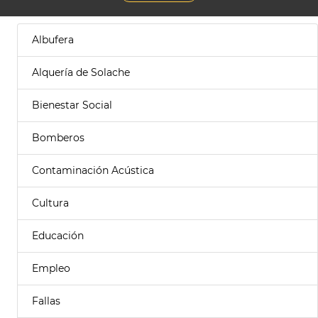
Albufera
Alquería de Solache
Bienestar Social
Bomberos
Contaminación Acústica
Cultura
Educación
Empleo
Fallas