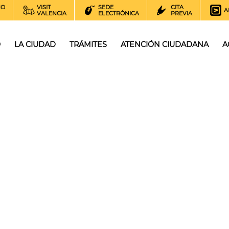
NO
VISIT
SEDE
CITA
A
VALENCIA
ELECTRÓNICA
PREVIA
O
LA CIUDAD
TRÁMITES
ATENCIÓN CIUDADANA
A