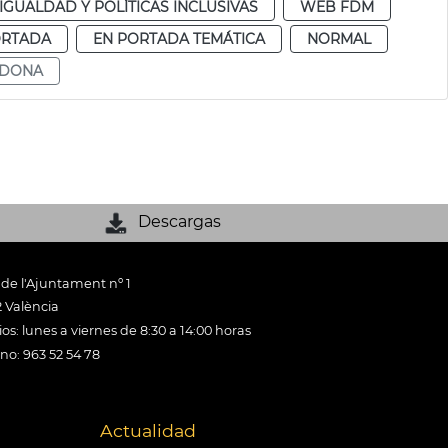
IGUALDAD Y POLÍTICAS INCLUSIVAS
WEB FDM
ORTADA
EN PORTADA TEMÁTICA
NORMAL
 DONA
Descargas
 de l'Ajuntament nº 1
 València
os: lunes a viernes de 8:30 a 14:00 horas
ono: 963 52 54 78
Actualidad