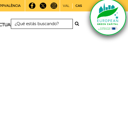
PPVALÈNCIA
VAL
CAS
CTUALIDAD