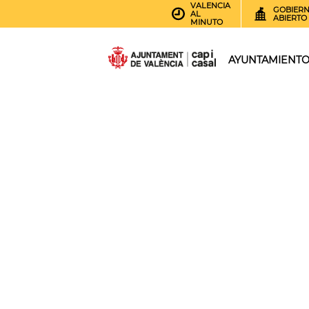
VALENCIA
GOBIER
AL
ABIERTO
MINUTO
AYUNTAMIENT