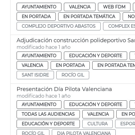
AYUNTAMIENTO
VALENCIA
WEB FDM
EN PORTADA
EN PORTADA TEMÁTICA
NO
COMPLEJO DEPORTIVO ABASTOS
COMPLEX E
Adjudicación construcción polideportivo San
modificado hace 1 año
AYUNTAMIENTO
EDUCACIÓN Y DEPORTE
VALENCIA
EN PORTADA
EN PORTADA TE
SANT ISIDRE
ROCÍO GIL
Presentación Día Pilota Valenciana
modificado hace 1 año
AYUNTAMIENTO
EDUCACIÓN Y DEPORTE
TODAS LAS AUDIENCIAS
VALENCIA
EN P
EDUCACIÓN Y DEPORTE
CULTURA
ESPOR
ROCÍO GIL
DIA PILOTA VALENCIANA