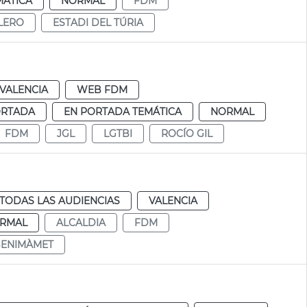
MÁTICA
NORMAL
FDM
LERO
ESTADI DEL TÚRIA
VALENCIA
WEB FDM
ORTADA
EN PORTADA TEMÁTICA
NORMAL
FDM
JGL
LGTBI
ROCÍO GIL
TODAS LAS AUDIENCIAS
VALENCIA
RMAL
ALCALDIA
FDM
BENIMÀMET