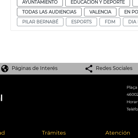
AYUNTAMIENTO
EDUCACIÓN Y DEPORTE
TODAS LAS AUDIENCIAS
VALENCIA
EN P
PILAR BERNABÉ
ESPORTS
FDM
DIA
Páginas de Interés
Redes Sociales
Plaça
46002
Horari
Teléf
ad
Trámites
Atención