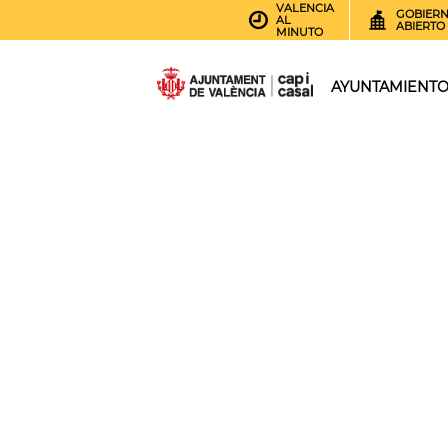
VALENCIA
GOBIER
AL
ABIERTO
MINUTO
AYUNTAMIENT