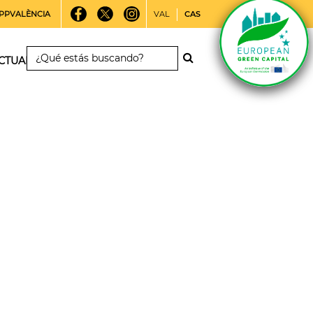
PPVALÈNCIA
VAL
CAS
CTUALIDAD