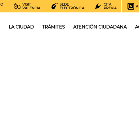
NO
VISIT
SEDE
CITA
A
VALENCIA
ELECTRÓNICA
PREVIA
O
LA CIUDAD
TRÁMITES
ATENCIÓN CIUDADANA
A