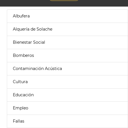
Albufera
Alquería de Solache
Bienestar Social
Bomberos
Contaminación Acústica
Cultura
Educación
Empleo
Fallas