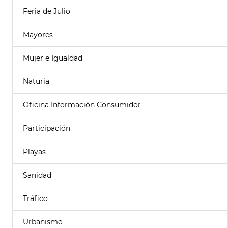
Feria de Julio
Mayores
Mujer e Igualdad
Naturia
Oficina Información Consumidor
Participación
Playas
Sanidad
Tráfico
Urbanismo